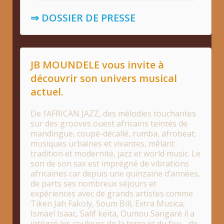
⇒ DOSSIER DE PRESSE
JB MOUNDELE vous invite à
découvrir son univers musical
actuel.
De l’AFRICAN JAZZ, des mélodies touchantes
sur des grooves ouest africains teintés de
mandingue, coupé-décallé, rumba, afrobeat;
musiques urbaines et vivantes, mêlant
tradition et modernité, jazz et world music. Le
son de son sax est imprégné de vibrations
africaines car depuis une quinzaine d’années,
de parts ses nombreux séjours et
expériences avec de grands artistes comme
Tiken Jah Fakoly, Soum Bill, Extra Musica,
Ismael Isaac, Salif keïta, Oumou Sangaré il a
intégré les couleurs de la terre et du feu …de