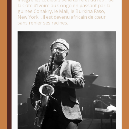
la Côte d’Ivoire au Congo en passant par la
guinée Conakry, le Mali, le Burkina Faso,
New York….il est devenu africain de cœur
sans renier ses racines.