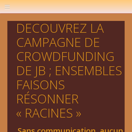
DECOUVREZ LA
CAMPAGNE DE
CROWDFUNDING
DE JB ; ENSEMBLES
FAISONS
RÉSONNER
« RACINES »
Sans communication, aucun