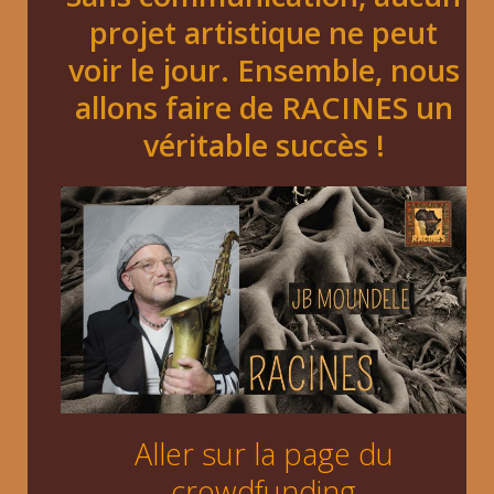
projet artistique ne peut
voir le jour. Ensemble, nous
allons faire de RACINES un
véritable succès !
Aller sur la page du
crowdfunding